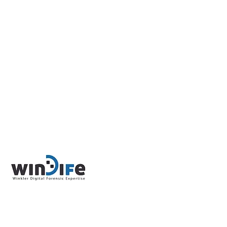
«Winkler Digital Forensic Expertise»
(WINDIFE)
357 Bld Pierre Delmas
Les Terrasses d'Antibes P5