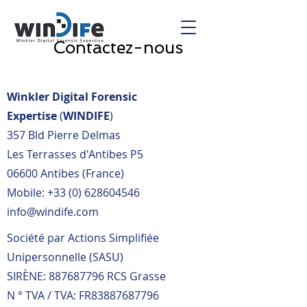
Contactez-nous
Winkler Digital Forensic
Expertise
(
WINDIFE
)
357 Bld Pierre Delmas
Les Terrasses d'Antibes P5
06600 Antibes (France)
Mobile:
+33 (0) 628604546
info@windife.com
Société par Actions Simplifiée
Unipersonnelle (SASU)
SIRÈNE:
887687796
RCS Grasse
N ° TVA / TVA: FR83887687796