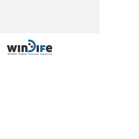
«Winkler Digital Forensic Expertise»
(WINDIFE)
357 Bld Pierre Delmas
Les Terrasses d'Antibes P5
06600 Antibes (France)
Liens rapides
Accueil
Tout savoir sur
WINDIFE
Contact